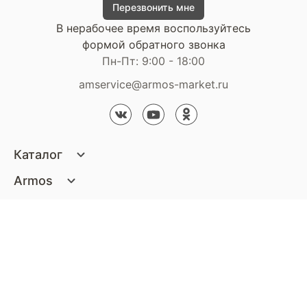
Перезвонить мне
В нерабочее время воспользуйтесь
формой обратного звонка
Пн-Пт: 9:00 - 18:00
amservice@armos-market.ru
Каталог
Матрасы
Armos
Кровати
О компании
Покупателям
Диваны
Сертификаты
Акции
Пуфики и банкетки
Контакты
Статьи
Наши салоны
Подушки и одеяла
Стать партнером
Доставка и оплата
Контакты компании
Кресла
Дизайнерам
Гарантия
Стать партнером
Наши салоны
Чистящие средства
Обмен и возврат