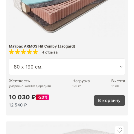
Матрас ARMOS Hit Comby (Jacgard)
4 отзыва
Жесткость
Нагрузка
Высота
умеренно-жесткая/средняя
120 кг
16 см
10 030 ₽
20%
В корзину
12 540 ₽