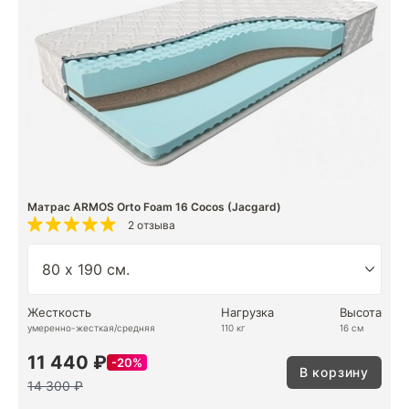
Матрас ARMOS Orto Foam 16 Cocos (Jacgard)
2 отзыва
Жесткость
Нагрузка
Высота
умеренно-жесткая/средняя
110 кг
16 см
11 440 ₽
20%
В корзину
14 300 ₽