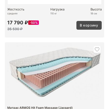
Жесткость
Нагрузка
Высота
средняя
110 кг
18 см
17 790 ₽
50%
В корзину
35 590 ₽
Матрас ARMOS Hit Foam Massage (Jacgard)