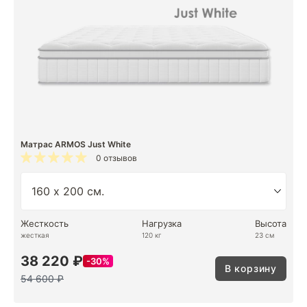
Матрас ARMOS Just White
0 отзывов
Жесткость
Нагрузка
Высота
жесткая
120 кг
23 см
38 220 ₽
30%
В корзину
54 600 ₽