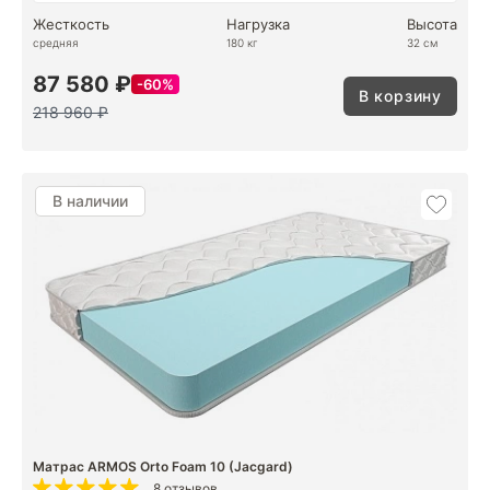
Жесткость
Нагрузка
Высота
средняя
180 кг
32 см
87 580 ₽
60%
В корзину
218 960 ₽
В наличии
Матрас ARMOS Orto Foam 10 (Jacgard)
8 отзывов