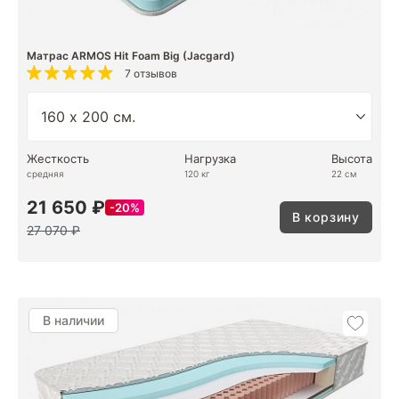
Матрас ARMOS Hit Foam Big (Jacgard)
7 отзывов
Жесткость
Нагрузка
Высота
средняя
120 кг
22 см
21 650 ₽
20%
В корзину
27 070 ₽
В наличии