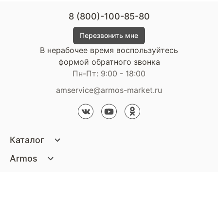
8 (800)-100-85-80
Перезвонить мне
В нерабочее время воспользуйтесь
формой обратного звонка
Пн-Пт: 9:00 - 18:00
amservice@armos-market.ru
Каталог
Матрасы
Armos
Кровати
О компании
Покупателям
Диваны
Сертификаты
Акции
Пуфики и банкетки
Контакты
Статьи
Наши салоны
Подушки и одеяла
Стать партнером
Доставка и оплата