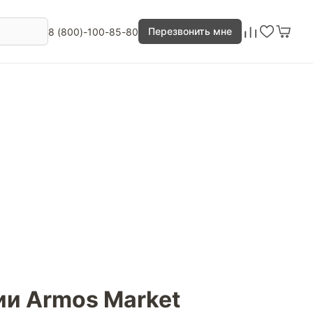
Перезвонить мне
8 (800)-100-85-80
ии Armos Market