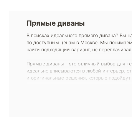
Прямые диваны
В поисках идеального прямого дивана? Вы 
по доступным ценам в Москве. Мы понимаем,
найти подходящий вариант, не переплачивая
Прямые диваны - это отличный выбор для те
идеально вписываются в любой интерьер, от
и оригинальные решения, которые подойдут 
Мы рады предложить вам диваны от производ
тенденциями рынка и создает новые коллекц
бюджету. Мы также проводим регулярные ра
Покупая у нас, вы можете быть уверены в то
материалов, устойчивых к износу и легко ч