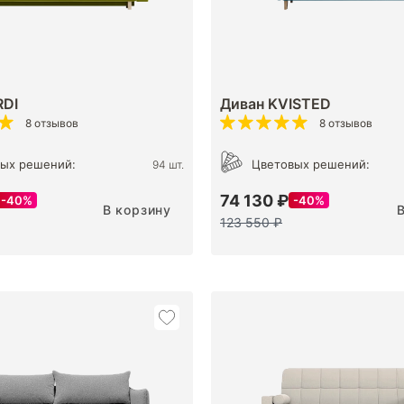
RDI
Диван KVISTED
8 отзывов
8 отзывов
ых решений:
Цветовых решений:
94 шт.
74 130 ₽
40%
40%
В корзину
123 550 ₽