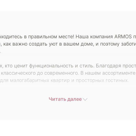
находитесь в правильном месте! Наша компания ARMOS 
 как важно создать уют в вашем доме, и поэтому забот
.
х, кто ценит функциональность и стиль. Благодаря прос
 классического до современного. В нашем ассортименте
для малогабаритных квартир и просторных гостиных.
ителя, что гарантирует высокое качество и доступные
Читать далее
ии, чтобы у вас была возможность выбрать диван, кото
спродажи, благодаря которым вы сможете купить прям
м, что получите товар, который прослужит долгие годы
истящихся, что особенно важно для семей с детьми и ж