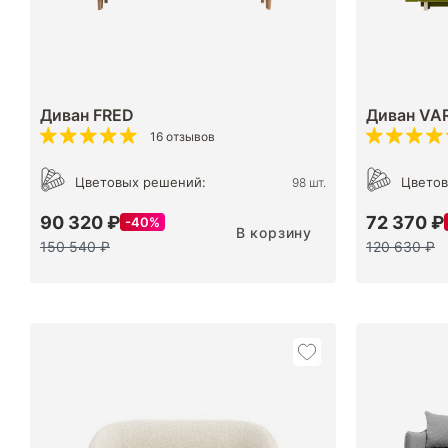
Диван FRED
Диван VA
16 отзывов
Цветовых решений:
Цветов
98 шт.
90 320 ₽
72 370 ₽
40%
В корзину
150 540 ₽
120 630 ₽