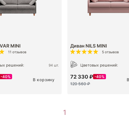
VAR MINI
Диван NILS MINI
11 отзывов
5 отзывов
ых решений:
Цветовых решений:
94 шт.
72 330 ₽
40%
40%
В корзину
120 560 ₽
1