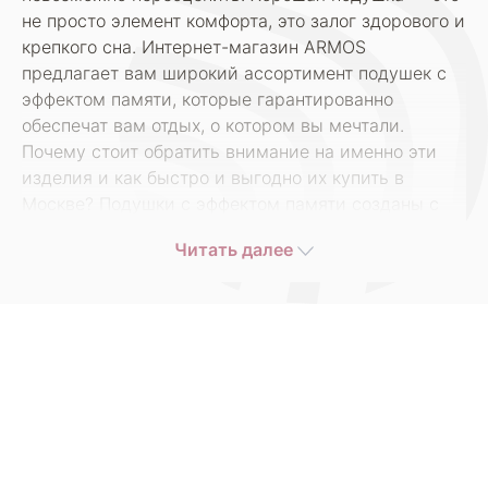
не просто элемент комфорта, это залог здорового и
крепкого сна. Интернет-магазин ARMOS
предлагает вам широкий ассортимент подушек с
эффектом памяти, которые гарантированно
обеспечат вам отдых, о котором вы мечтали.
Почему стоит обратить внимание на именно эти
изделия и как быстро и выгодно их купить в
Москве? Подушки с эффектом памяти созданы с
учетом биомеханических особенностей
Читать далее
человеческого тела. Их уникальная особенность —
это способность адаптироваться к форме головы и
шеи, что способствует правильному положению
позвоночника во время сна. Таким образом, вы
можете забыть о неприятных ощущениях в области
шеи и спины, просыпаясь свежими и полными
энергии. В нашем ассортименте вы найдете
подушки различных форм и размеров, что
позволит выбрать идеальный вариант как для себя,