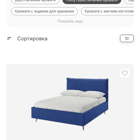
Кровати с ящиком для хранения
Кровати с мягким изголовье
Показать еще
Детские кровати
Кровати с металлическим каркасом
Сортировка