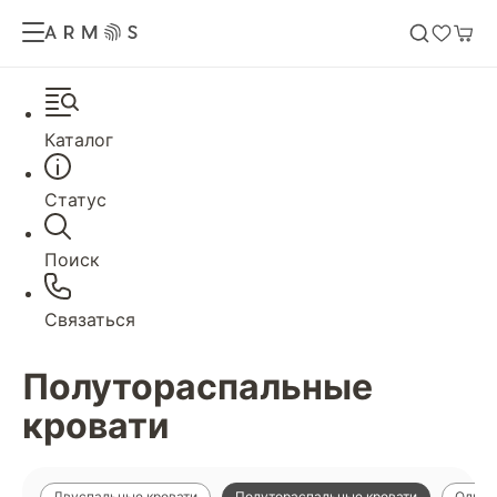
Каталог
Статус
Поиск
Связаться
Полутораспальные
кровати
Двуспальные кровати
Полутораспальные кровати
Однос