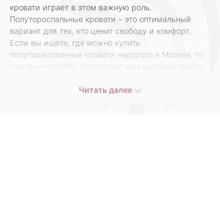
кровати играет в этом важную роль.
Полутороспальные кровати – это оптимальный
вариант для тех, кто ценит свободу и комфорт.
Если вы ищете, где можно купить
полутораспальные кровати недорого в Москве, то
компания ARMOS предлагает вам широкий выбор
моделей по доступным ценам.
Читать далее
Полутороспальные кровати ARMOS идеально
подходят как для односпальных, так и для парных
спальных мест, обеспечивая максимальный
комфорт и уют. Мы понимаем, что при покупке
кровати важны не только ее размеры и дизайн, но
и качество материалов, из которых она
изготовлена, поэтому все наши кровати проходят
строгий контроль качества.
Наш ассортимент включает в себя разнообразные
модели полутораспальных кроватей, которые