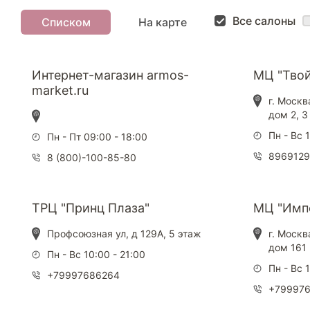
Все салоны
Списком
На карте
Интернет-магазин armos-
МЦ "Тво
market.ru
г. Моск
дом 2, 3
Пн - Вс 
Пн - Пт 09:00 - 18:00
896912
8 (800)-100-85-80
ТРЦ "Принц Плаза"
МЦ "Имп
Профсоюзная ул, д 129А, 5 этаж
г. Москв
дом 161
Пн - Вс 10:00 - 21:00
Пн - Вс 
+79997686264
+79997