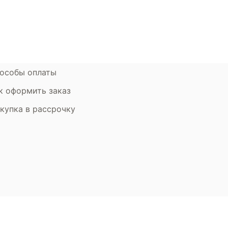
ставка и оплата
Стать партнером
рантия
Дизайнерам
мен и возврат
особы оплаты
к оформить заказ
купка в рассрочку