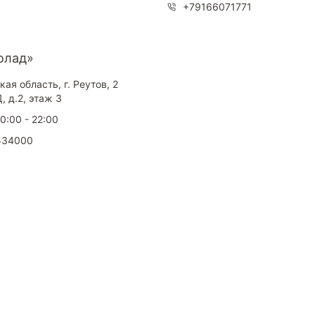
+79166071771
олад»
ая область, г. Реутов, 2
 д.2, этаж 3
10:00 - 22:00
534000
окупателям
Контакты
ции
Наши салоны
атьи
Контакты компании