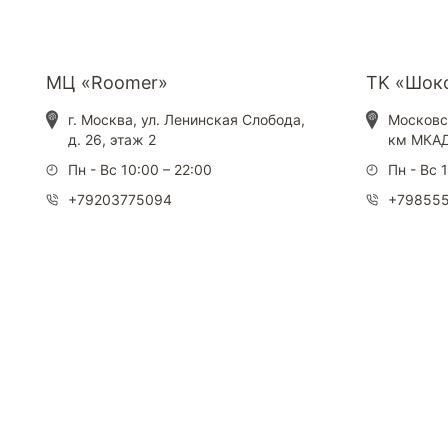
МЦ «Roomer»
ТK «Шок
г. Москва, ул. Ленинская Слобода,
Московск
д. 26, этаж 2
км МКАД,
Пн - Вс 10:00 – 22:00
Пн - Вс 
+79203775094
+79855
Каталог
Armos
П
Матрасы
О компании
Ак
Кровати
Сертификаты
Ст