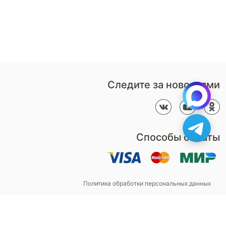
В нерабочее время
Наши
воспользуйтесь
салоны
формой обратного звонка
Контакты
Пн-Пт: 9:00 - 18:00
компании
amservice@armos-market.ru
Следите за новостями
Способы оплаты
Политика обработки персональных данных