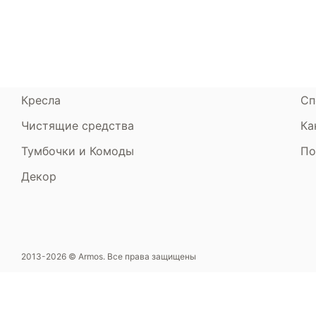
Диваны
До
Пуфики и банкетки
Га
Подушки и одеяла
Об
Кресла
Сп
Чистящие средства
Ка
Тумбочки и Комоды
По
Декор
2013-2026 © Armos. Все права защищены