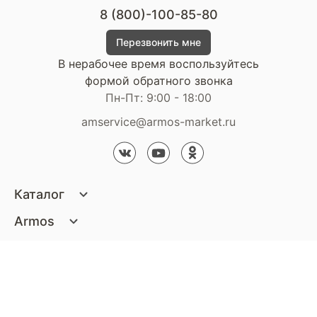
8 (800)-100-85-80
Перезвонить мне
В нерабочее время воспользуйтесь
формой обратного звонка
Пн-Пт: 9:00 - 18:00
amservice@armos-market.ru
Каталог
Матрасы
Armos
Кровати
О компании
Покупателям
Диваны
Сертификаты
Акции
Пуфики и банкетки
Контакты
Статьи
Наши салоны
Подушки и одеяла
Стать партнером
Доставка и оплата
Контакты компании
Кресла