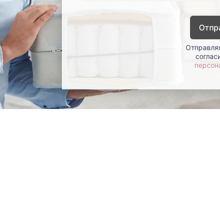
Отпр
Отправляя
соглас
персон
окупателям
Контакты
ции
Наши салоны
атьи
Контакты компании