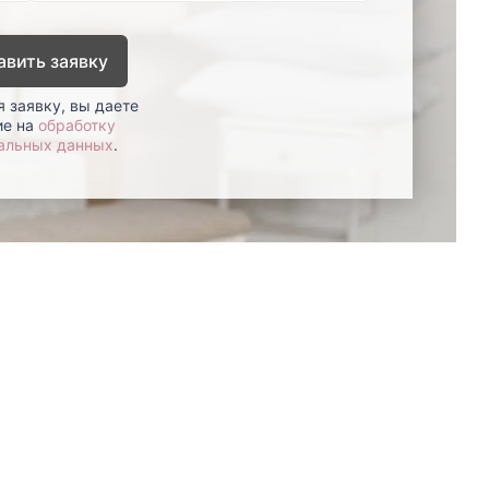
авить заявку
 заявку, вы даете
ие на
обработку
альных данных
.
8 (800)-100-85-80
Стать
партнером
Перезвонить мне
Дизайнерам
В нерабочее время
Наши