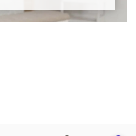
8 (800)-100-85-80
Стать
партнером
Перезвонить мне
Дизайнерам
В нерабочее время
Наши
воспользуйтесь
салоны
формой обратного звонка
Контакты
Пн-Пт: 9:00 - 18:00
компании
amservice@armos-market.ru