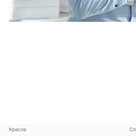
Каталог
Armos
П
Матрасы
О компании
Ак
Кровати
Сертификаты
Ст
Диваны
До
Пуфики и банкетки
Га
Подушки и одеяла
Об
Кресла
Сп