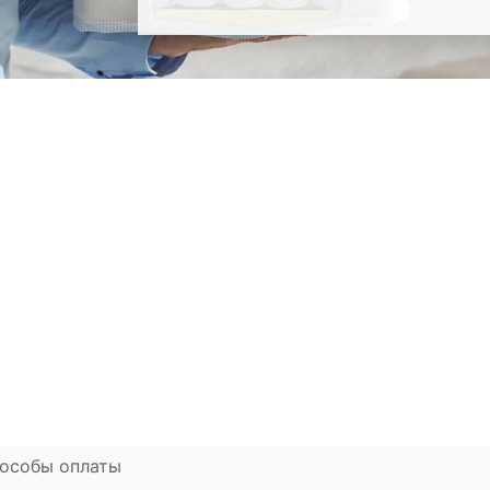
окупателям
Контакты
ции
Наши салоны
атьи
Контакты компании
ставка и оплата
Стать партнером
рантия
Дизайнерам
мен и возврат
особы оплаты