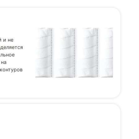
 и не
деляется
альное
 на
 контуров