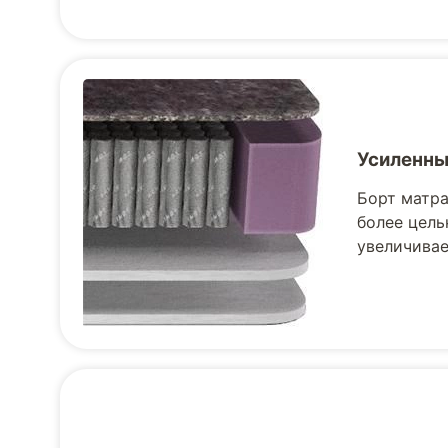
Усиленны
Борт матра
более цель
увеличивае