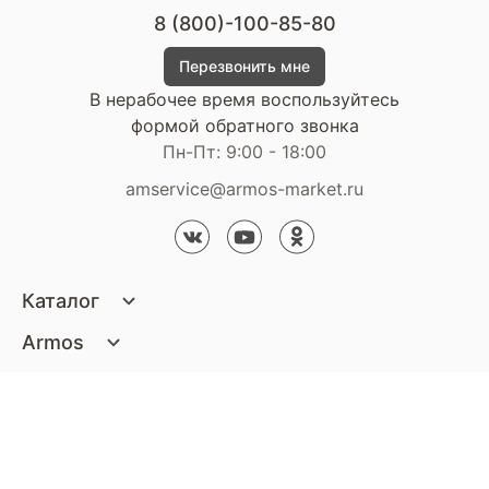
8 (800)-100-85-80
Перезвонить мне
В нерабочее время воспользуйтесь
формой обратного звонка
Пн-Пт: 9:00 - 18:00
amservice@armos-market.ru
Каталог
Матрасы
Armos
Кровати
О компании
Покупателям
Диваны
Сертификаты
Акции
Пуфики и банкетки
Контакты
Статьи
Наши салоны
Подушки и одеяла
Стать партнером
Доставка и оплата
Контакты компании
Кресла