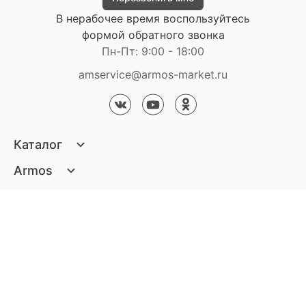
В нерабочее время воспользуйтесь
формой обратного звонка
Пн-Пт: 9:00 - 18:00
amservice@armos-market.ru
Каталог
Матрасы
Armos
Кровати
О компании
Покупателям
Диваны
Сертификаты
Акции
Пуфики и банкетки
Контакты
Статьи
Наши салоны
Подушки и одеяла
Стать партнером
Доставка и оплата
Контакты компании
Кресла
Дизайнерам
Гарантия
Стать партнером
Наши салоны
Чистящие средства
Обмен и возврат
Контакты компании
Дизайнерам
Тумбочки и Комоды